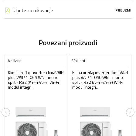
Upute za rukovanje
PREUZMI
Povezani proizvodi
Vaillant
Vaillant
Klima uređaj inverter climaVAIR
Klima uređaj inverter climaVAIR
plus VAIP 1-065 WN - mono
plus VAIP 1-050 WN - mono
split - R32 (A+++/A++) Wi-Fi
split - R32 (A+++/A++) Wi-Fi
modul integri...
modul integri...
Previous
Ne