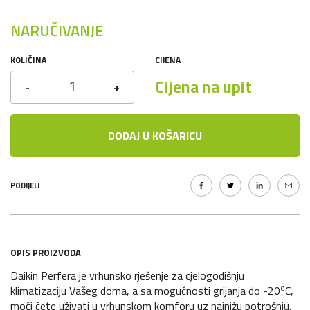
NARUČIVANJE
KOLIČINA
CIJENA
Cijena na upit
-
+
DODAJ U KOŠARICU
PODIJELI
OPIS PROIZVODA
Daikin Perfera je vrhunsko rješenje za cjelogodišnju
o
klimatizaciju Vašeg doma, a sa mogućnosti grijanja do -20
C,
moći ćete uživati u vrhunskom komforu uz najnižu potrošnju.