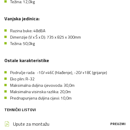
Težina: 12,0kg
Vanjska jedinica:
Razina buke: 48dBA
Dimenzije (V x Š x D): 735 x 825 x 300mm
Težina: 50,0kg
Ostale karakteristike
Područje rada: -10/+46C (hlađenje), -20/+18C (grijanje)
Eko plin: R-32
Maksimalna duljina cjevovoda: 30,0m
Maksimalna visinska razlika: 20,0m
Prednapunjena duljina cijevi: 10,0m
TEHNIČKI LISTOVI
Upute za montažu
PREUZMI