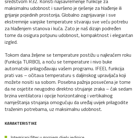
sredstvom R32. Koristi najsavremenije funkcije za
maksimalnu udobnost i savršeno je rješenje za hlađenje ili
grijanje pojedinih prostorija. Globalno zagrijavanje i sve
ekstremnije vanjske temperature stvaraju sve veću potrebu
za hlađenjem stanova i kuća. Zato je naš dizajn podređen
tome da osigura potpunu udobnost, kompaktnost i elegantan
izgled.
Tokom dana željene se temperature postižu u najkraćem roku
(funkcija TURBO), a noću se temperature i nivo buke
automatski prilagođavaju vašem programu. IFEEL funkcija
prati vas – očitava temperaturu s daljinskog upravljača koji
možete nositi sa sobom. Posebna pažnja posvećena je tome
da ne osjetite neugodno direktno strujanje zraka – čak sedam
brzina ventilatora i opcije horizontalnog i vertikalnog
namještanja strujanja omogućuju da uređaj uvijek prilagodite
traženim potrebama, uz maksimalnu udobnost.
KARAKTERISTIKE
Integrirani filter u gornjem dijelu jedinice