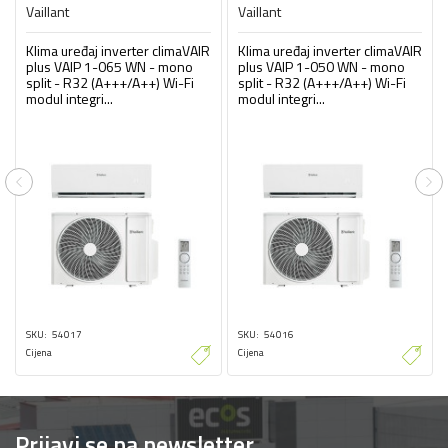
Vaillant
Vaillant
Klima uređaj inverter climaVAIR
Klima uređaj inverter climaVAIR
plus VAIP 1-065 WN - mono
plus VAIP 1-050 WN - mono
split - R32 (A+++/A++) Wi-Fi
split - R32 (A+++/A++) Wi-Fi
modul integri...
modul integri...
Previous
Ne
SKU
54017
SKU
54016
Cijena
Cijena
Prijavi se na newsletter