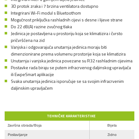
3D protok zraka i 7 brzina ventilatora dostupno
Integrirani Wi-Fi modul s Bluetoothom
Mogućnost priključka rashladnih cijevi s desne i lijeve strane
Do 22 dB(A) razine zvučnog tlaka
Jedinica je postavljena u prostoriju koja se klimatizira i čvrsto
pričvršćena na zid
Vanjska i odgovarajuća unutarnja jedinica moraju biti
dimenzionirane prema volumenu prostorije koja se klimatizira
Unutarnja i vanjska jedinica povezane su R32 rashladnim cijevima
Postavke rada biraju se putem infracrvenog daljinskog upravljača
ili EwpeSmart aplikacije
Svaka unutarnja jedinica isporučuje se sa svojim infracrvenim
daljinskim upravljačem
TEHNIČKE KARAKTERISTIKE
Završna obrada/Boja
Bijela
Postavljanje
Zidno