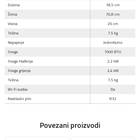
Dubina
18,5 cm
Širina
70,8 cm
Visina
26 cm
Težina
7,5 kg
Napajanje
Jednofazno
Snaga
7000 BTU
Snaga hlađenja
2,2 kW
Snaga grijanja
2,4 kW
Težina
7,5 kg
Wi-Fi sustav
Da
Rashladni plin
R32
Povezani proizvodi