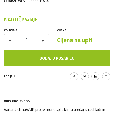
8000010702
ŠIFRA DOBAVLJAČA:
NARUČIVANJE
KOLIČINA
CIJENA
Cijena na upit
-
+
DODAJ U KOŠARICU
PODIJELI
OPIS PROIZVODA
Vaillant climaVAIR pro je monosplit klima uređaj s rashladnim