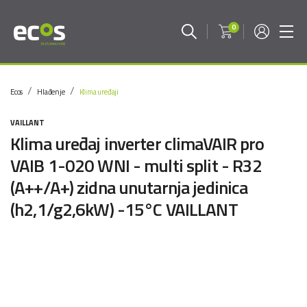
0
Ecos
Hlađenje
Klima uređaji
VAILLANT
Klima uređaj inverter climaVAIR pro
VAIB 1-020 WNI - multi split - R32
(A++/A+) zidna unutarnja jedinica
(h2,1/g2,6kW) -15°C VAILLANT