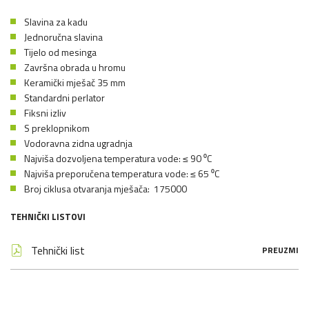
Slavina za kadu
Jednoručna slavina
Tijelo od mesinga
Završna obrada u hromu
Keramički mješač 35 mm
Standardni perlator
Fiksni izliv
S preklopnikom
Vodoravna zidna ugradnja
Najviša dozvoljena temperatura vode: ≤ 90 ⁰C
Najviša preporučena temperatura vode: ≤ 65 ⁰C
Broj ciklusa otvaranja mješača: 175000
TEHNIČKI LISTOVI
Tehnički list
PREUZMI