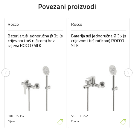
Povezani proizvodi
Rocco
Rocco
Baterija tuš jednoručna Ø 35 (s
Baterija tuš jednoručna Ø 35 (s
crijevom i tuš ručicom) bez
crijevom i tuš ručicom) ROCCO
izljeva ROCCO SILK
SILK
Previous
Ne
SKU
35357
SKU
35252
Cijena
Cijena