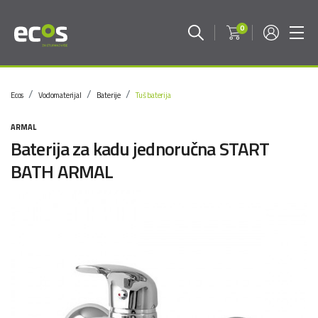
0
Ecos
Vodomaterijal
Baterije
Tuš baterija
ARMAL
Baterija za kadu jednoručna START
BATH ARMAL