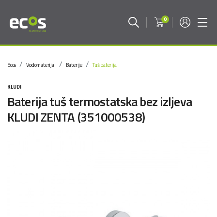
0
Ecos
Vodomaterijal
Baterije
Tuš baterija
KLUDI
Baterija tuš termostatska bez izljeva
KLUDI ZENTA (351000538)