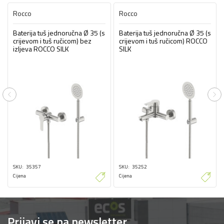
Rocco
Rocco
Baterija tuš jednoručna Ø 35 (s
Baterija tuš jednoručna Ø 35 (s
crijevom i tuš ručicom) bez
crijevom i tuš ručicom) ROCCO
izljeva ROCCO SILK
SILK
Previous
Ne
SKU
35357
SKU
35252
Cijena
Cijena
Prijavi se na newsletter