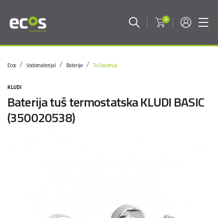
0
Ecos
Vodomaterijal
Baterije
Tuš baterija
KLUDI
Baterija tuš termostatska KLUDI BASIC
(350020538)