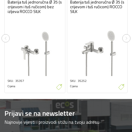
Baterija tuš jednoručna Ø 35 (s
Baterija tuš jednoručna Ø 35 (s
crijevom i tuš ručicom) bez
crijevom i tuš ručicom) ROCCO
izljeva ROCCO SILK
SILK
Previous
Ne
SKU
35357
SKU
35252
Cijena
Cijena
Prijavi se na newsletter
Najnovije vijesti i proizvodi stižu na tvoju adresu