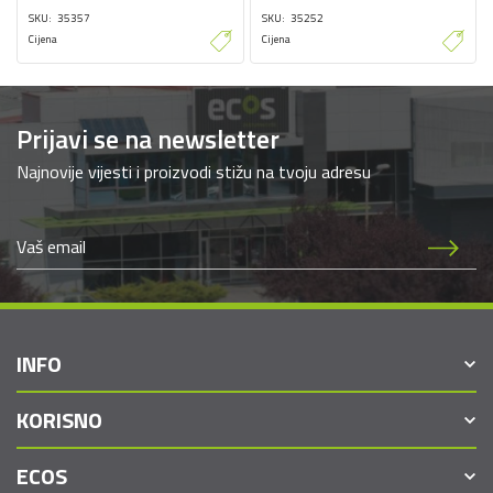
SKU
35357
SKU
35252
Cijena
Cijena
Prijavi se na newsletter
Najnovije vijesti i proizvodi stižu na tvoju adresu
INFO
KORISNO
ECOS