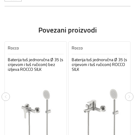
Povezani proizvodi
Rocco
Rocco
Baterija tuš jednoručna Ø 35 (s
Baterija tuš jednoručna Ø 35 (s
crijevom i tuš ručicom) bez
crijevom i tuš ručicom) ROCCO
izljeva ROCCO SILK
SILK
Previous
Ne