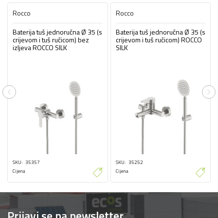
Rocco
Rocco
Baterija tuš jednoručna Ø 35 (s
Baterija tuš jednoručna Ø 35 (s
crijevom i tuš ručicom) bez
crijevom i tuš ručicom) ROCCO
izljeva ROCCO SILK
SILK
Previous
Ne
SKU
35357
SKU
35252
Cijena
Cijena
Prijavi se na newsletter