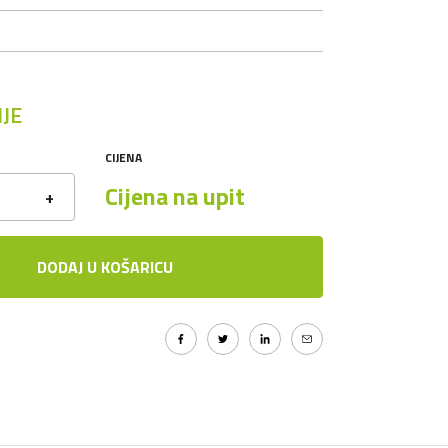
JE
CIJENA
Cijena na upit
+
DODAJ U KOŠARICU