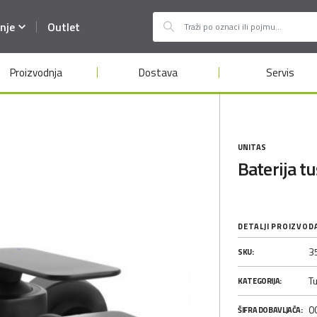
nje
Outlet
Proizvodnja
Dostava
Servis
UNITAS
Baterija t
DETALJI PROIZVOD
3
SKU:
Tu
KATEGORIJA:
0
ŠIFRA DOBAVLJAČA: