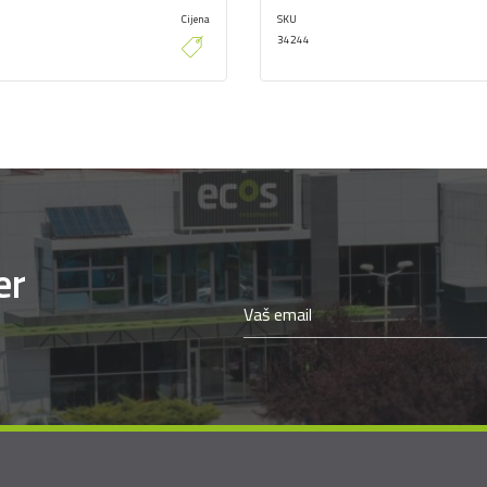
Cijena
SKU
34244
er