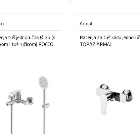
co
Armal
rija tuš jednoručna Ø 35 (s
Baterija za tuš kadu jednoru
evom i tuš ručicom) ROCCO
TOPAZ ARMAL
K