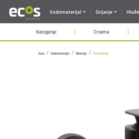
Vodomaterijal
Grijanje
Hlađe
Kategorije
O nama
Ecos
Vodomaterijal
Baterije
Tuš baterija