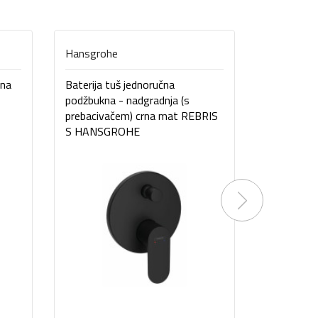
Hansgrohe
Hansgroh
čna
Baterija tuš jednoručna
Baterija t
podžbukna - nadgradnja (s
podžbukna 
prebacivačem) crna mat REBRIS
prebaciva
S HANSGROHE
Talis E 
Next