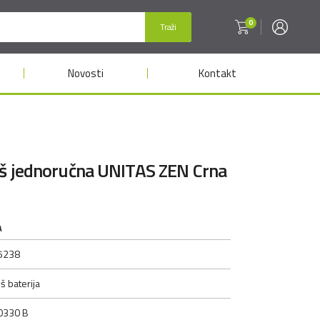
0
Traži
Novosti
Kontakt
uš jednoručna UNITAS ZEN Crna
A
5238
š baterija
0330 B