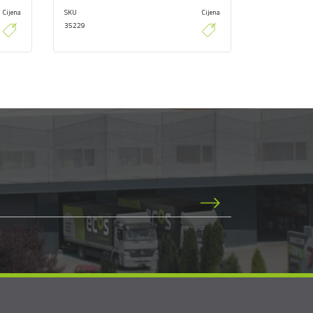
Cijena
SKU
Cijena
SKU
35229
35352