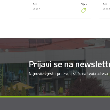
SKU
Cijena
SKU
35357
35252
Prijavi se na newslett
Najnovije vijesti i proizvodi stižu na tvoju adresu