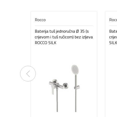
Rocco
Roc
Baterija tuš jednoručna Ø 35 (s
Bate
crijevom i tuš ručicom) bez izljeva
crij
ROCCO SILK
SIL
Previous